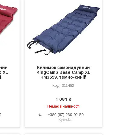
ний
Килимок самонадувний
p XL
KingCamp Base Camp XL
й
KM3559, темно-синій
011482
1 081 ₴
Немає в наявності
9
+380 (67) 230-92-59
Kyivstar