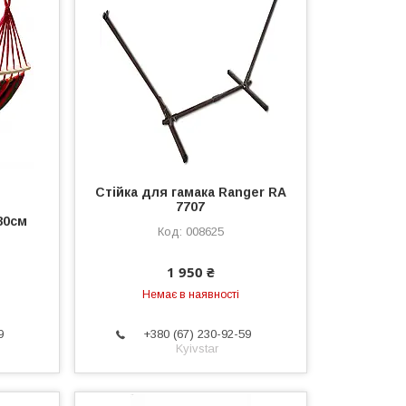
Стійка для гамака Ranger RA
7707
80см
008625
1 950 ₴
Немає в наявності
9
+380 (67) 230-92-59
Kyivstar