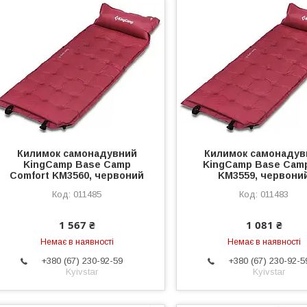
Килимок самонадувний
Килимок самонадув
KingCamp Base Camp
KingCamp Base Cam
Comfort KM3560, червоний
KM3559, червони
011485
011483
1 567 ₴
1 081 ₴
Немає в наявності
Немає в наявності
+380 (67) 230-92-59
+380 (67) 230-92-5
Kyivstar
Kyivstar