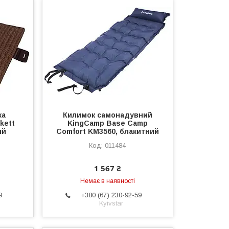
ка
Килимок самонадувний
kett
KingCamp Base Camp
ий
Comfort KM3560, блакитний
011484
1 567 ₴
Немає в наявності
9
+380 (67) 230-92-59
Kyivstar