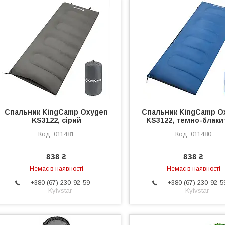
Спальник KingCamp Oxygen
Спальник KingCamp O
KS3122, сірий
KS3122, темно-блаки
011481
011480
838 ₴
838 ₴
Немає в наявності
Немає в наявності
+380 (67) 230-92-59
+380 (67) 230-92-5
Kyivstar
Kyivstar