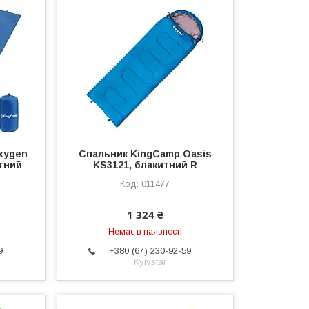
xygen
Спальник KingCamp Oasis
тний
KS3121, блакитний R
011477
1 324 ₴
Немає в наявності
9
+380 (67) 230-92-59
Kyivstar