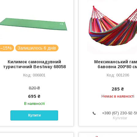
–15%
Залишилось 6 днів
Килимок самонадувний
Мексиканський гам
туристичний Bestway 68058
бавовна 200*80 с
006801
001206
820 ₴
285 ₴
695 ₴
Немає в наявності
В наявності
+380 (67) 230-92-5
Купити
Kyivstar