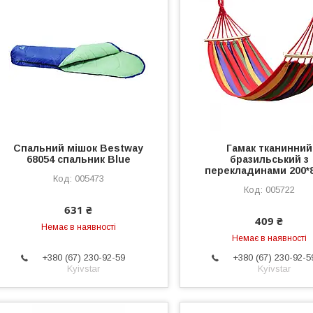
Спальний мішок Bestway
Гамак тканинний
68054 спальник Blue
бразильський з
перекладинами 200*
005473
005722
631 ₴
409 ₴
Немає в наявності
Немає в наявності
+380 (67) 230-92-59
+380 (67) 230-92-5
Kyivstar
Kyivstar