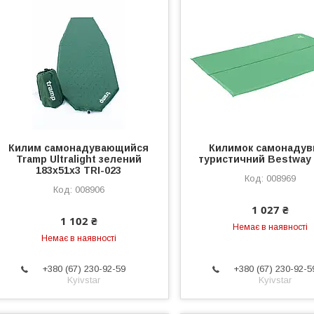
Килим самонадувающийся
Килимок самонадув
Tramp Ultralight зелений
туристичний Bestway 
183х51х3 TRI-023
008969
008906
1 027 ₴
1 102 ₴
Немає в наявності
Немає в наявності
+380 (67) 230-92-59
+380 (67) 230-92-5
Kyivstar
Kyivstar