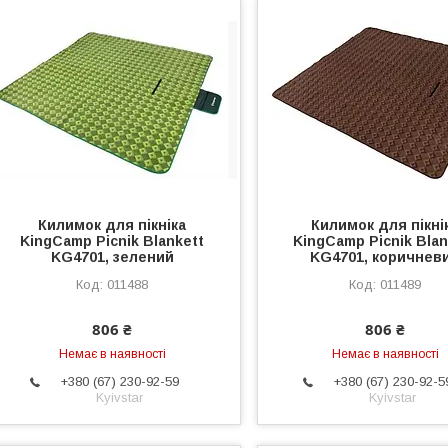
Килимок для пікніка
Килимок для пікні
KingCamp Picnik Blankett
KingCamp Picnik Blan
KG4701, зелений
KG4701, коричнев
011488
011489
806 ₴
806 ₴
Немає в наявності
Немає в наявності
+380 (67) 230-92-59
+380 (67) 230-92-5
Kyivstar
Kyivstar