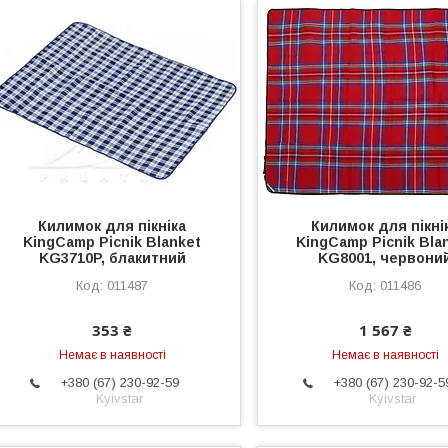
Килимок для пікніка
Килимок для пікні
KingCamp Picnik Blanket
KingCamp Picnik Bla
KG3710P, блакитний
KG8001, червони
011487
011486
353 ₴
1 567 ₴
Немає в наявності
Немає в наявності
+380 (67) 230-92-59
+380 (67) 230-92-5
Kyivstar
Kyivstar