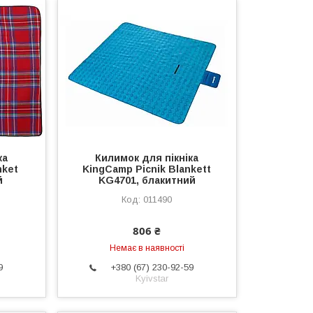
ка
Килимок для пікніка
nket
KingCamp Picnik Blankett
й
KG4701, блакитний
011490
806 ₴
Немає в наявності
9
+380 (67) 230-92-59
Kyivstar