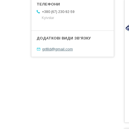
+380 (67) 230-92-59
Kyivstar
grifild@gmail.com