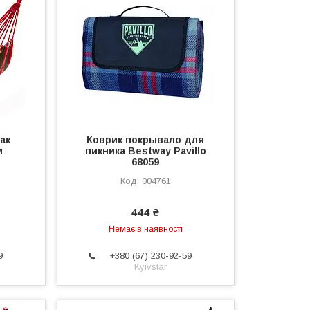
ак
Коврик покрывало для
м
пикника Bestway Pavillo
68059
004761
444 ₴
Немає в наявності
9
+380 (67) 230-92-59
Kyivstar