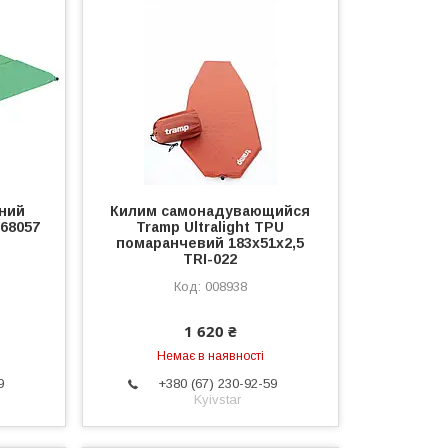
ний
Килим самонадувающийся
68057
Tramp Ultralight TPU
помаранчевий 183х51х2,5
TRI-022
008938
1 620 ₴
Немає в наявності
9
+380 (67) 230-92-59
Kyivstar