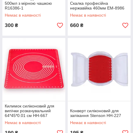
500мл з мірною чашкою
Скалка професійна
R16386-1
нержавійка 460мм EM-8986
Немає в наявності
Немає в наявності
300
660
₴
₴
Килимок силіконовий для
випічки розкачувальний
Конверт силіконовий для
64*45*0.01 см HH-667
запікання Stenson HH-227
Немає в наявності
Немає в наявності
190
195
₴
₴