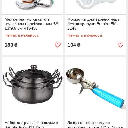
Механічна гуртка сито з
Формочки для варіння яєць
подвійним просіюванням SS
без шкаралупи Empire EM-
13*9.5 см R16433
2143
Немає в наявності
Немає в наявності
183
104
₴
₴
Набір каструль з кришками з
Ложка нержавіюча для
3шт A-plus 0931 Belly
морозива Empire 1292, 50 мм