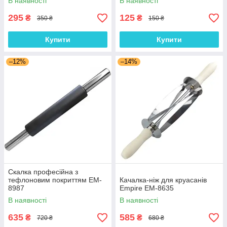
В наявності
В наявності
295
125
₴
₴
350 ₴
150 ₴
Купити
Купити
–12%
–14%
Скалка професійна з
тефлоновим покриттям EM-
Качалка-ніж для круасанів
8987
Empire EM-8635
В наявності
В наявності
635
585
₴
₴
720 ₴
680 ₴