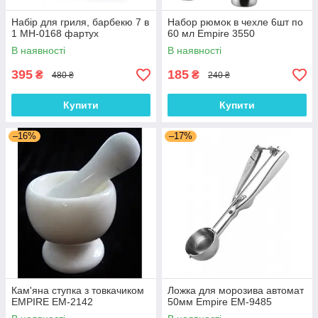
Набір для гриля, барбекю 7 в
Набор рюмок в чехле 6шт по
1 MH-0168 фартух
60 мл Empire 3550
В наявності
В наявності
395
185
₴
₴
480 ₴
240 ₴
Купити
Купити
–16%
–17%
Кам'яна ступка з товкачиком
Ложка для морозива автомат
EMPIRE EM-2142
50мм Empire EM-9485